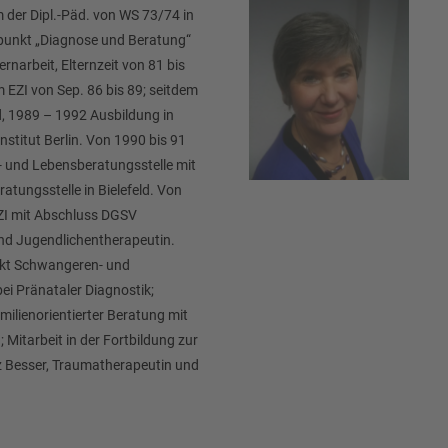
 der Dipl.-Päd. von WS 73/74 in
rpunkt „Diagnose und Beratung“
rnarbeit, Elternzeit von 81 bis
 EZI von Sep. 86 bis 89; seitdem
ld, 1989 – 1992 Ausbildung in
stitut Berlin. Von 1990 bis 91
- und Lebensberatungsstelle mit
atungsstelle in Bielefeld. Von
ZI mit Abschluss DGSV
und Jugendlichentherapeutin.
nkt Schwangeren- und
i Pränataler Diagnostik;
familienorientierter Beratung mit
Mitarbeit in der Fortbildung zur
 Besser, Traumatherapeutin und