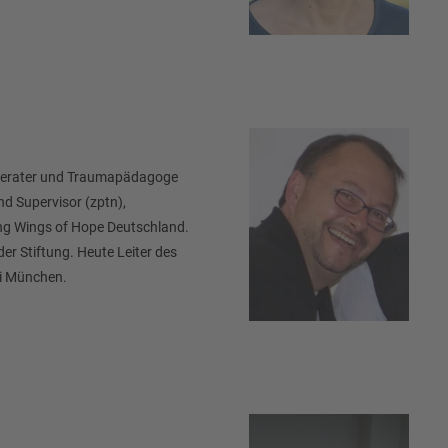
hberater und Traumapädagoge
d Supervisor (zptn),
tung Wings of Hope Deutschland.
 der Stiftung. Heute Leiter des
ei München.