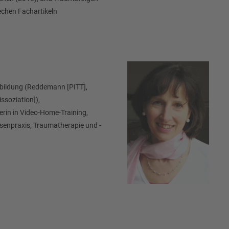
echen Fachartikeln
bildung (Reddemann [PITT],
ssoziation]),
rin in Video-Home-Training,
senpraxis, Traumatherapie und -