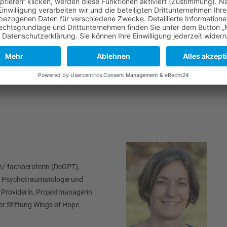
/-fachberaterin (DeGPT),
ür Psychotraumatologie und
 Providerin, Projektmanagerin
er Stiftung Wings of Hope