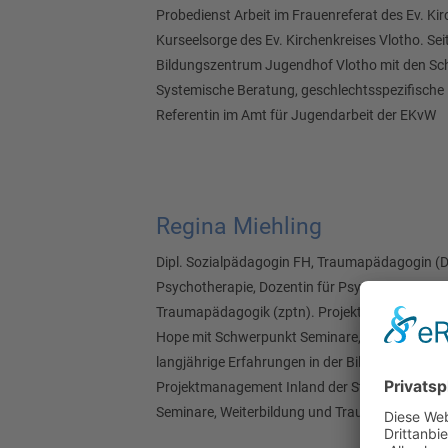
Probedienst Arbeit im Frauenreferat des Ev. Kir
Kurseelsorge des Ev. Kirchenkreises Vlotho. Sei
Bildungszentrum Jugendhof Vlotho mit den S
Systemische Beratung, geschlechtsspezifische
Referentin im Amt für Jugendarbeit der EKvW
Regina Miehling
Dipl. Sozialpädagogin FH, Traumapädagogin (De
Psychotherapie, Dozentin für Psychotraumatolo
Traumapädagogik (zptn). Projektmanagement In
Hope mit Schwerpunkt Seminare, Weiterbildung
langjährige Erfahrungen in der Bildungsarbeit e
Projektmanagement Inland der Stiftung Wings
Seminare, Weiterbildung und Traumaberatung