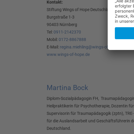
Kontakt:
Stiftung Wings of Hope Deutschland
Burgstraße 1-3
90403 Nürnberg
Tel:
0911-2142370
Mobil:
0172-8867888
E-Mail:
regina.miehling@wings-of-hope.de
www.wings-of-hope.de
Martina Bock
Diplom-Sozialpädagogin FH, Traumapädagogin
Heilpraktikerin für Psychotherapie, Dozentin f
Supervisorin für Traumapädagogik (zptn), TRE-
für die Auslandsarbeit und Geschäftsführerin d
Deutschland.