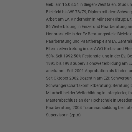
Geb. am 16.08.54 in Siegen/Westfalen. Studium
Bielefeld bis WS 78/79; Diplom mit dem Schwe
Arbeit am Ev. Kinderheim in Münster-Hiltrup; Elte
86 Weiterbildung in Einzel und Paarberatung am
Honorarstelle in der Ev Beratungsstelle Bielefe
Paarberatung und Paartherapie am Ev. Zentralin
Elternzeitvertretung in der AWO Krebs- und Ehe
50%. Seit 1992 50% Festanstellung in der Ev. Ber
1995 bis 1998 Supervisionsweiterbildung am E
anerkannt. Seit 2001 Approbation als Kinder- 
Seit Oktober 2002 Dozentin am EZI; Schwerpu
Schwangerschaftskonfliktberatung; Beratung be
Mitarbeit bei der Weiterbildung in Integrierter, 
Masterabschluss an der Hochschule in Dresden; 
Paarberatung 2004 Traumaausbildung bei Lutz
Supervisorin (zptn)