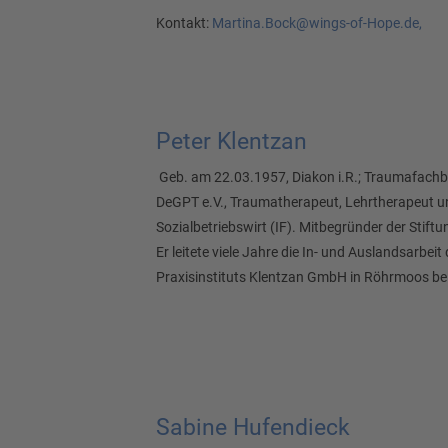
Kontakt:
Martina.Bock@wings-of-Hope.de,
Peter Klentzan
Geb. am 22.03.1957, Diakon i.R.; Traumafac
DeGPT e.V., Traumatherapeut, Lehrtherapeut un
Sozialbetriebswirt (IF). Mitbegründer der Stif
Er leitete viele Jahre die In- und Auslandsarbeit
Praxisinstituts Klentzan GmbH in Röhrmoos b
Sabine Hufendieck