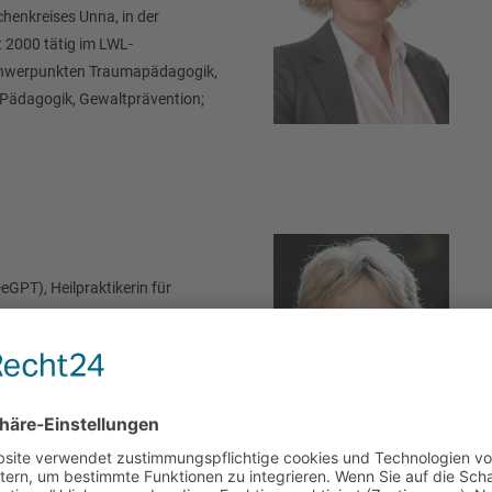
chenkreises Unna, in der
t 2000 tätig im LWL-
chwerpunkten Traumapädagogik,
 Pädagogik, Gewaltprävention;
GPT), Heilpraktikerin für
gie und Supervisorin für
land der Stiftung Wings of
 und Traumatherapie Sie bringt
in und arbeitet im
 of Hope mit Schwerpunkt